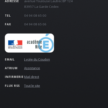
avenue Toulouse Lautrec BP 124
ADRESSE
83957 La Garde Cedex
04 94 08 65 00
TEL
04 94 08 65 06
FAX
Lycée du Coudon
EMAIL
Assistance
ATRIUM
Mail direct
INFIRMERIE
Tout le site
FLUX RSS