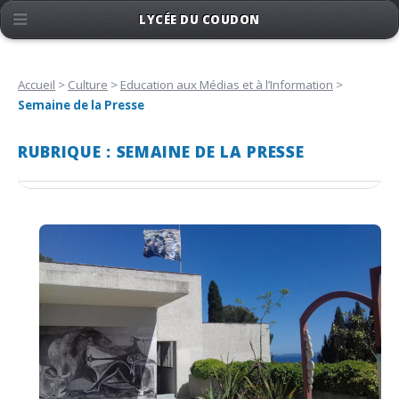
LYCÉE DU COUDON
Accueil
>
Culture
>
Education aux Médias et à l’Information
>
Semaine de la Presse
RUBRIQUE : SEMAINE DE LA PRESSE