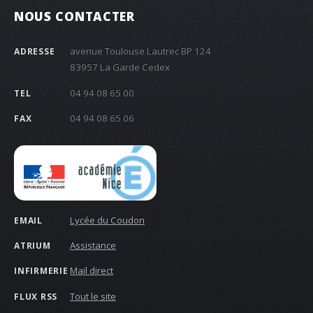
NOUS CONTACTER
avenue Toulouse Lautrec BP 124
ADRESSE
83957 La Garde Cedex
04 94 08 65 00
TEL
04 94 08 65 06
FAX
Lycée du Coudon
EMAIL
Assistance
ATRIUM
Mail direct
INFIRMERIE
Tout le site
FLUX RSS