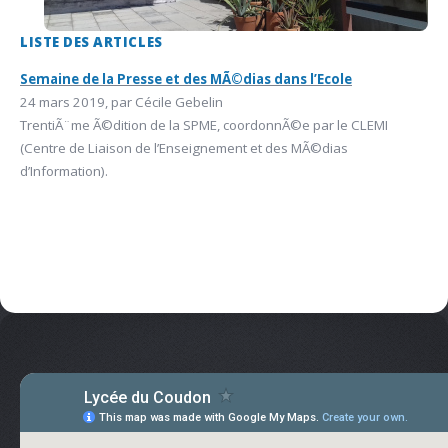
LISTE DES ARTICLES
Semaine de la Presse et des MÃ©dias dans l’Ecole
24 mars 2019, par Cécile Gebelin
TrentiÃ¨me Ã©dition de la SPME, coordonnÃ©e par le CLEMI
(Centre de Liaison de l’Enseignement et des MÃ©dias
d’Information).