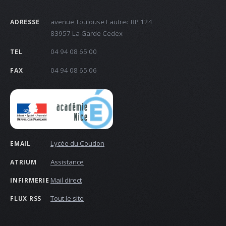
avenue Toulouse Lautrec BP 124
ADRESSE
83957 La Garde Cedex
04 94 08 65 00
TEL
04 94 08 65 06
FAX
Lycée du Coudon
EMAIL
Assistance
ATRIUM
Mail direct
INFIRMERIE
Tout le site
FLUX RSS