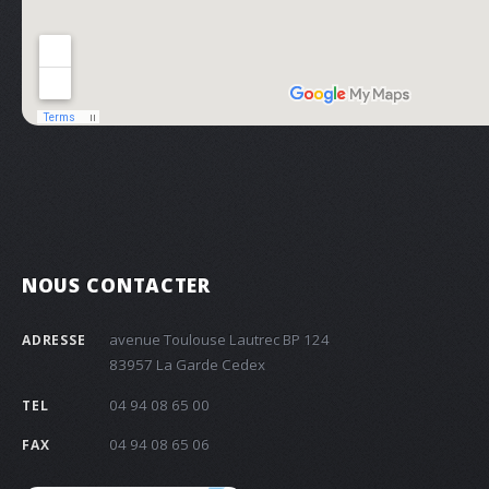
NOUS CONTACTER
avenue Toulouse Lautrec BP 124
ADRESSE
83957 La Garde Cedex
04 94 08 65 00
TEL
04 94 08 65 06
FAX