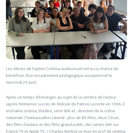
Les élèves de l’option Cinéma-audiovisuel ont eu la chance de
bénéficier d’un encadrement pédagogique exceptionnel le
mercredi 29 avril.
Après un temps d’échanges au sujet de la carrière de l’acteur
(après l’immense succès de
Ridicule
de Patrice Leconte en 1996, il
enchaîne cinéma, théâtre, série télé et...direction de la scène
nationale Chateauvallon-Liberté : plus de 80 films, deux César,
des films d’auteur et des films grand public, des séries télé sur
France TV et Apple TV...) Charles Berling se mue en prof de cinéma,