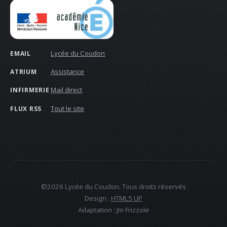
Lycée du Coudon
EMAIL
Assistance
ATRIUM
Mail direct
INFIRMERIE
Tout le site
FLUX RSS
©2026 Lycée du Coudon. Tous droits réservés
Design :
HTML5 UP
Adaptation : Jm Frizzole