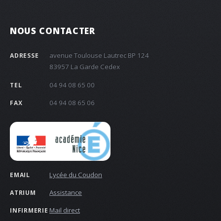
NOUS CONTACTER
avenue Toulouse Lautrec BP 124
ADRESSE
83957 La Garde Cedex
04 94 08 65 00
TEL
04 94 08 65 06
FAX
Lycée du Coudon
EMAIL
Assistance
ATRIUM
Mail direct
INFIRMERIE